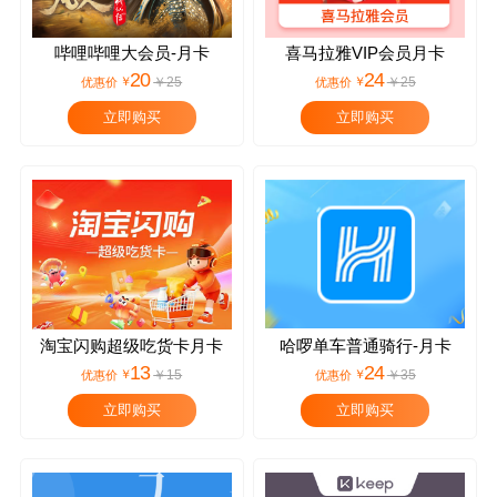
哔哩哔哩大会员-月卡
喜马拉雅VIP会员月卡
20
24
￥
￥
￥
25
￥
25
优惠价
优惠价
立即购买
立即购买
淘宝闪购超级吃货卡月卡
哈啰单车普通骑行-月卡
13
24
￥
￥
￥
15
￥
35
优惠价
优惠价
立即购买
立即购买