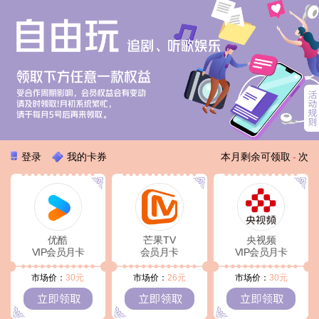
登录
我的卡券
本月剩余可领取
-
次
优酷
芒果TV
央视频
VIP会员月卡
会员月卡
VIP会员月卡
市场价：
30
元
市场价：
26
元
市场价：
30
元